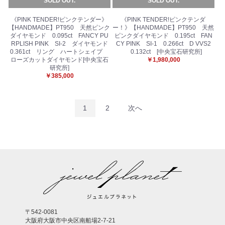
SOLD OUT.
SOLD OUT.
《PINK TENDER!ピンクテンダー》
《PINK TENDER!ピンクテンダ
【HANDMADE】PT950 天然ピンク
ー！》【HANDMADE】PT950 天然
ダイヤモンド 0.095ct FANCY PU
ピンクダイヤモンド 0.195ct FAN
RPLISH PINK SI-2 ダイヤモンド
CY PINK SI-1 0.266ct D VVS2
0.361ct リング ハートシェイプ
0.132ct [中央宝石研究所]
ローズカットダイヤモンド[中央宝石
￥1,980,000
研究所]
￥385,000
1
2
次へ
〒542-0081
大阪府大阪市中央区南船場2-7-21