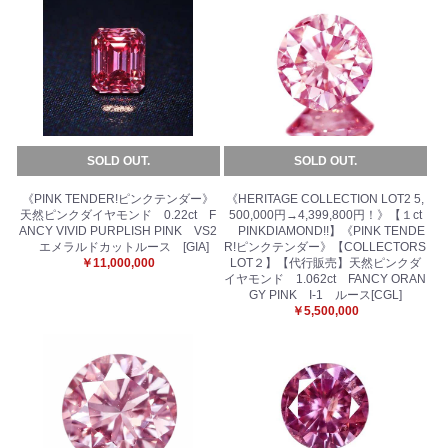
お買い物を続ける
カートへ進む
SOLD OUT.
SOLD OUT.
《PINK TENDER!ピンクテンダー》
《HERITAGE COLLECTION LOT2 5,
天然ピンクダイヤモンド 0.22ct F
500,000円→4,399,800円！》【１ct
ANCY VIVID PURPLISH PINK VS2
PINKDIAMOND!!】《PINK TENDE
エメラルドカットルース [GIA]
R!ピンクテンダー》【COLLECTORS
￥11,000,000
LOT２】【代行販売】天然ピンクダ
イヤモンド 1.062ct FANCY ORAN
GY PINK I-1 ルース[CGL]
￥5,500,000