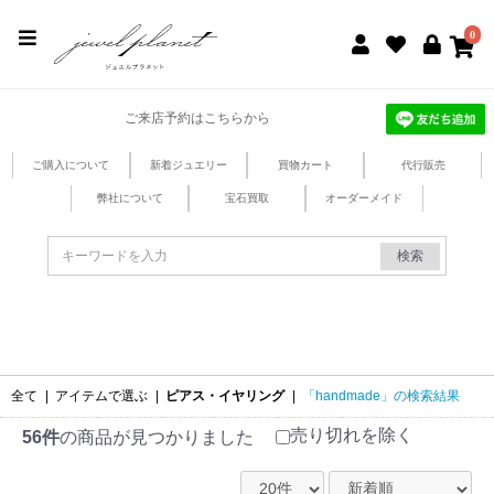
jewel planet 公式サイト
0
ご来店予約はこちらから
ご購入について
新着ジュエリー
買物カート
代行販売
弊社について
宝石買取
オーダーメイド
検索
全て
|
アイテムで選ぶ
|
ピアス・イヤリング
|
「handmade」の検索結果
売り切れを除く
56件
の商品が見つかりました