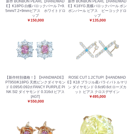
新作 BONBON PEARL【HANDMAD
新作 BONBON PEARL【HANDMAD
E】K18PG 白蝶バロックパール 7×9.
E】K18YG 黒蝶バロックパール ボン
5mm/7.2×9mmピアス ホワイトドロ
ボンパール ピアス ピーコックドロ
ップ
ップ
￥150,000
￥135,000
【新作特別価格！】【HANDMADE】
ROSE CUT 1.2CTUP!【HANDMAD
PT950/K18PG 天然ピンクダイヤモン
E】K18 ブラジル産パライバトルマリ
ド 0.095/0.092ct FANCY PURPLE PI
ン ダイヤモンド 0.6ct/0.6ct ローズカ
NK SI2 ダイヤモンド 0.316ct ピアス
ット ピアス クロスデザイン
[AGT]
￥495,000
￥550,000