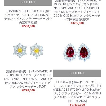
【新作特別価格!】【HANDMADE】P
SOLD OUT.
T950/K18 ピンクダイヤモンド 0.078
ct/0.063ct FANCY LIGHT PURPLISH
【HANDMADE】PT950/K18 天然ピ
PINK SI2 ローズカットダイヤモンド
ンクダイヤモンド FANCY PINK ダイ
0.363ct/0.363ct ピアス フラワーモチ
ヤモンド ピアス フラワーモチーフ[中
ーフ[中央宝石研究所]
央宝石研究所]
￥605,000
￥550,000
【新作特別価格!】【HANDMADE】P
SOLD OUT.
T950/K18YG イエローダイヤモンド
FANCY VIVID YELLOW SI1 FANCY V
《１００年引き継がれるジュエリー
IVID YELLOW VS2 ダイヤモンド ピ
を ハンドメイドジュエリー展》【H
アス フラワーモチーフ[AGT]
ANDMADE】PT950/K18PG 非加熱ピ
￥298,000
ジョンブラッドルビー 0.53ct/0.56ct
ダイヤモンド 0.184ct/0.184ct スタッ
ドピアス[AIGS]
￥1,430,000