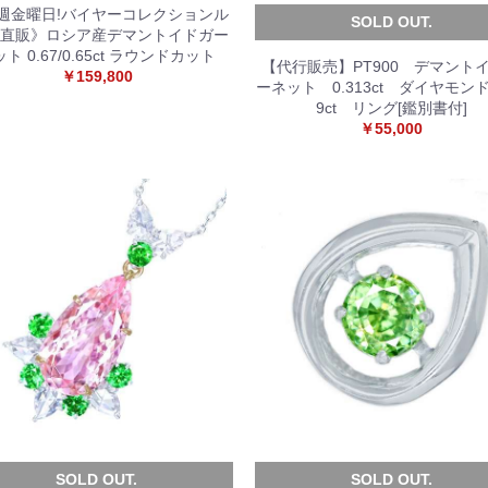
週金曜日!バイヤーコレクションル
SOLD OUT.
 直販》ロシア産デマントイドガー
ト 0.67/0.65ct ラウンドカット
【代行販売】PT900 デマント
￥159,800
ーネット 0.313ct ダイヤモンド
9ct リング[鑑別書付]
￥55,000
SOLD OUT.
SOLD OUT.