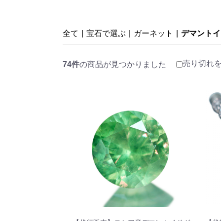
全て
|
宝石で選ぶ
|
ガーネット
|
デマントイ
売り切れ
74件
の商品が見つかりました