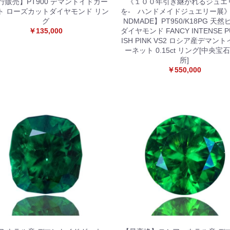
行販売】PT900 デマントイドガー
《１００年引き継がれるジュエ
お買い物を続ける
カートへ進む
ト ローズカットダイヤモンド リン
を- ハンドメイドジュエリー展》
グ
NDMADE】PT950/K18PG 天
￥135,000
ダイヤモンド FANCY INTENSE P
ISH PINK VS2 ロシア産デマン
ーネット 0.15ct リング[中央宝
所]
￥550,000