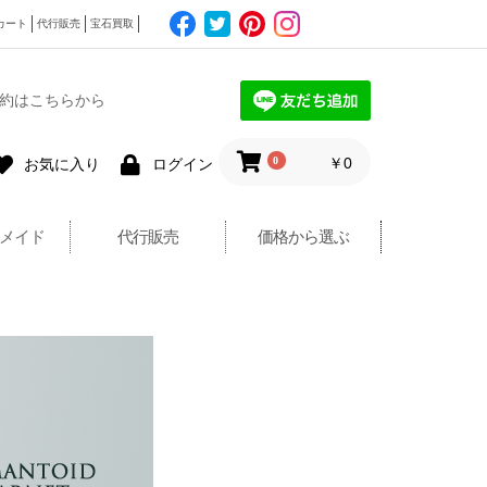
カート
代行販売
宝石買取
約はこちらから
0
￥0
お気に入り
ログイン
メイド
代行販売
価格から選ぶ