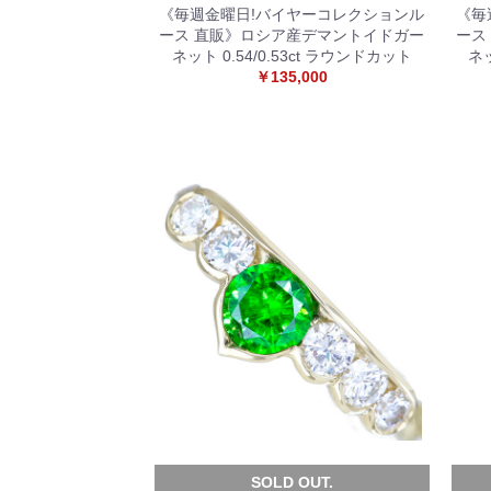
《毎週金曜日!バイヤーコレクションル
《毎
ース 直販》ロシア産デマントイドガー
ース
ネット 0.54/0.53ct ラウンドカット
ネッ
￥135,000
SOLD OUT.