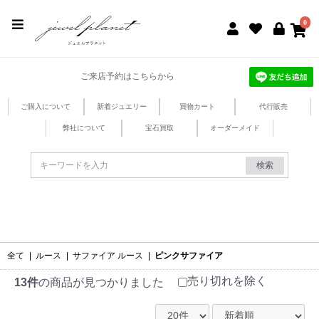
jewel planet 公式サイト
0
ご来店予約はこちらから
ご購入について
新着ジュエリー
買物カート
代行販売
弊社について
宝石買取
オーダーメイド
検索
全て
|
ルース
|
サファイア ルース
|
ピンクサファイア
売り切れを除く
13件
の商品が見つかりました