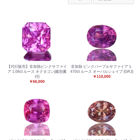
【代行販売】非加熱ピンクサファイ
非加熱 ピンクパープルサファイア 1.
ア 1.06ct ルース オクタゴン[鑑別書
470ct ルース オーバルシェイプ [GRJ]
付]
￥110,000
￥66,000