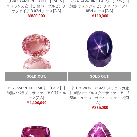
《GIA SAPPHIRE FAIR》【Lot.15】
《GIA SAPPHIRE FAIR》【Lot.9】非
スリランカ産 非加熱パープルピンク
加熱 オレンジィピンクサファイア 0.
サファイア 3.03ct ルース[GIA]
88ct ルース[GIA]
￥880,000
￥110,000
SOLD OUT.
SOLD OUT.
《GIA SAPPHIRE FAIR》【Lot.2】非
《GEM WORLD GIA》スリランカ産
加熱パパラチャサファイア 0.77ct ル
非加熱パープルスターサファイア 2.
ース[GIA]
56ct ルース オーバルシェイプ[GI
￥1,100,000
A］
￥385,000