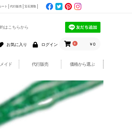
カート
代行販売
宝石買取
約はこちらから
0
￥0
お気に入り
ログイン
メイド
代行販売
価格から選ぶ