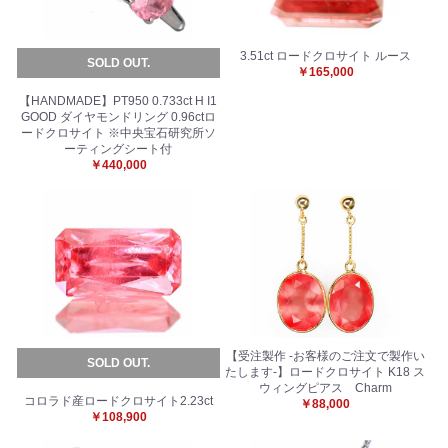
3.51ct ロードクロサイト ルース
SOLD OUT.
￥165,000
【HANDMADE】PT950 0.733ct H I1
GOOD ダイヤモンドリング 0.96ctロ
ードクロサイト ※中央宝石研究所ソ
お買い物を続ける
カートへ進む
ーティングシート付
￥440,000
【受注製作 -お客様のご注文で製作い
SOLD OUT.
たします-】ロードクロサイト K18 ス
ウィングピアス Charm
コロラド産ロードクロサイト2.23ct
￥88,000
￥108,900