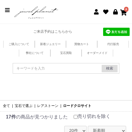
jewel planet 公式サイト
0
ご来店予約はこちらから
ご購入について
新着ジュエリー
買物カート
代行販売
弊社について
宝石買取
オーダーメイド
検索
全て
|
宝石で選ぶ
|
レアストーン
|
ロードクロサイト
売り切れを除く
17件
の商品が見つかりました