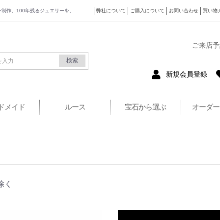
ザイン制作。100年残るジュエリーを。
弊社について
ご購入について
お問い合わせ
買い物
式サイト
ご来店予
検索
新規会員登録
ドメイド
ルース
宝石から選ぶ
オーダー
除く