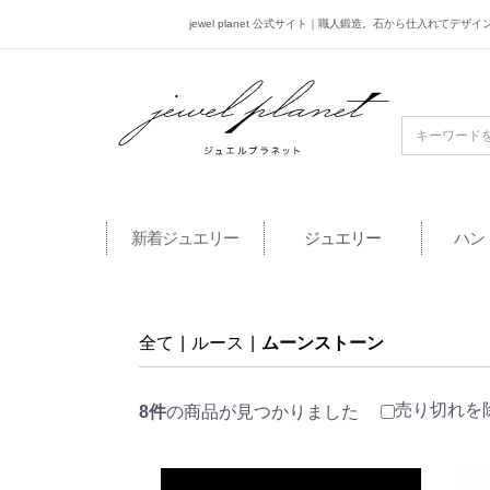
jewel planet 公式サイト｜職人鍛造。石から仕入れてデ
jewel planet 公
新着ジュエリー
ジュエリー
ハン
全て
|
ルース
|
ムーンストーン
売り切れを
8件
の商品が見つかりました