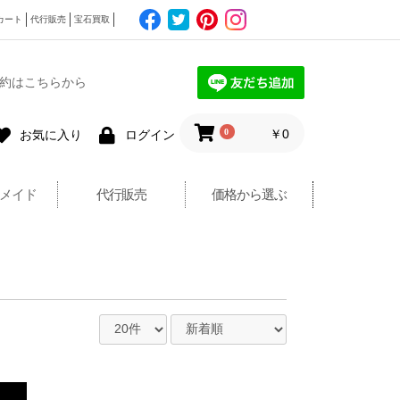
カート
代行販売
宝石買取
約はこちらから
0
￥0
お気に入り
ログイン
メイド
代行販売
価格から選ぶ