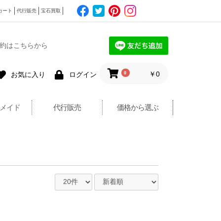
カート
代行販売
宝石買取
約はこちらから
0
￥0
お気に入り
ログイン
メイド
代行販売
価格から選ぶ