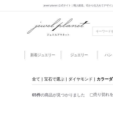
jewel planet 公式サイト｜職人鍛造。石から仕入れてデ
jewel planet 公
新着ジュエリー
ジュエリー
ハン
全て
|
宝石で選ぶ
|
ダイヤモンド
|
カラーダ
売り切れ
65件
の商品が見つかりました