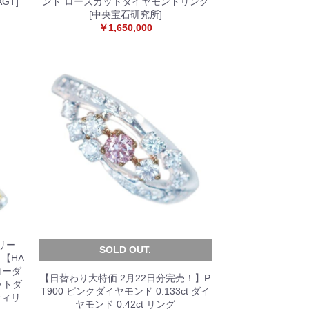
GT]
ンド ローズカットダイヤモンドリング
[中央宝石研究所]
￥1,650,000
リー
SOLD OUT.
【HA
エローダ
【日替わり大特価 2月22日分完売！】P
カットダ
T900 ピンクダイヤモンド 0.133ct ダイ
ティリ
ヤモンド 0.42ct リング