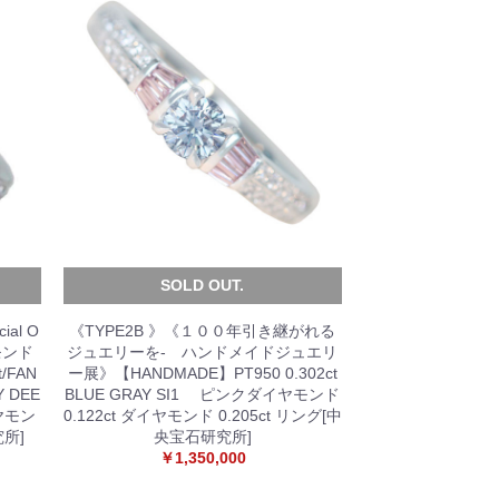
SOLD OUT.
ial O
《TYPE2B 》《１００年引き継がれる
ヤモンド
ジュエリーを- ハンドメイドジュエリ
t/FAN
ー展》【HANDMADE】PT950 0.302ct
CY DEE
BLUE GRAY SI1 ピンクダイヤモンド
イヤモン
0.122ct ダイヤモンド 0.205ct リング[中
究所]
央宝石研究所]
￥1,350,000