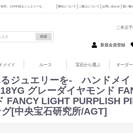
ザイン制作。100年残るジュエリーを。
弊社について
ご購入について
お問い合わせ
買い物
式サイト
ご来店予
検索
新規会員登録
ドメイド
ルース
宝石から選ぶ
オーダー
るジュエリーを- ハンドメイ
K18YG グレーダイヤモンド FANCY
CY LIGHT PURPLISH PINK
リング[中央宝石研究所/AGT]