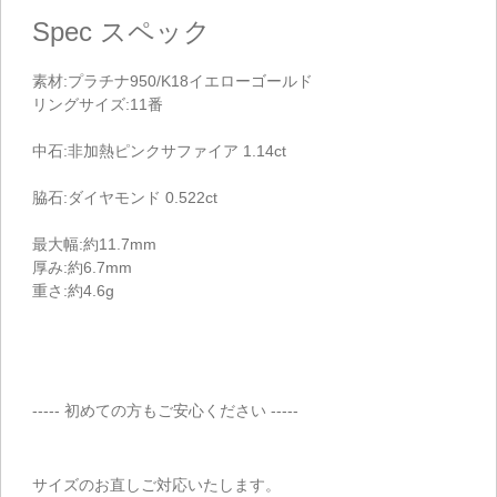
Spec
スペック
素材:プラチナ950/K18イエローゴールド
リングサイズ:11番
中石:非加熱ピンクサファイア 1.14ct
脇石:ダイヤモンド 0.522ct
最大幅:約11.7mm
厚み:約6.7mm
重さ:約4.6g
----- 初めての方もご安心ください -----
サイズのお直しご対応いたします。