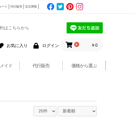
カート
代行販売
宝石買取
約はこちらから
0
￥0
お気に入り
ログイン
メイド
代行販売
価格から選ぶ