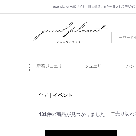
jewel planet 公式サイト｜職人鍛造。石から仕入れてデ
jewel planet 公
新着ジュエリー
ジュエリー
ハン
全て
|
イベント
売り切れ
431件
の商品が見つかりました