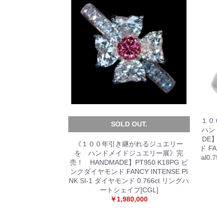
１０
SOLD OUT.
ハン
DE
《１００年引き継がれるジュエリー
ド F
を ハンドメイドジュエリー展》完
al0
売！ HANDMADE】PT950 K18PG ピ
ンクダイヤモンド FANCY INTENSE PI
NK SI-1 ダイヤモンド 0.766ct リングハ
ートシェイプ[CGL]
￥1,980,000