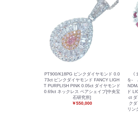
PT900/K18PG ピンクダイヤモンド 0.0
《
73ct ピンクダイヤモンド FANCY LIGH
を-
T PURPLISH PINK 0.05ct ダイヤモンド
NDM
0.69ct ネックレス ペアシェイプ[中央宝
ド LI
石研究所]
ct 
￥550,000
クダ
リン