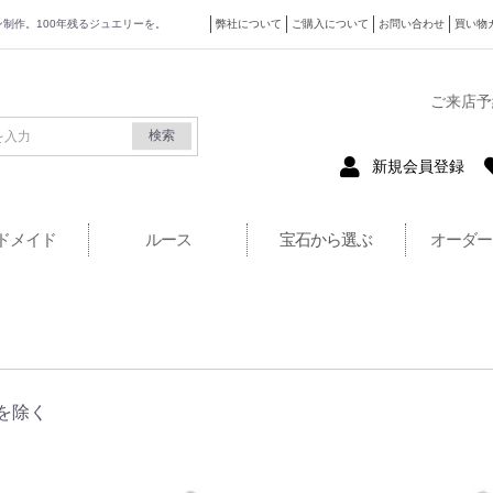
ザイン制作。100年残るジュエリーを。
弊社について
ご購入について
お問い合わせ
買い物
式サイト
ご来店予
検索
新規会員登録
ドメイド
ルース
宝石から選ぶ
オーダー
を除く