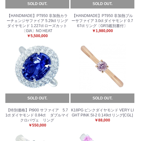
SOLD OUT.
SOLD OUT.
お買い物を続ける
カートへ進む
【HANDMADE】PT950 非加熱カラ
【HANDMADE】PT950 非加熱ブル
ーチェンジサファイア 5.29ct リング
ーサファイア 3.0ct ダイヤモンド 0.7
ダイヤモンド 1.227ct ローズカット
67ct リング〔GRS鑑別書付〕
〔GIA〕NO HEAT
￥1,980,000
￥5,500,000
SOLD OUT.
SOLD OUT.
【特別価格】Pt900 サファイア 5.7
K18PG ピンクダイヤモンド VERY LI
1ct ダイヤモンド 0.84ct ダブルマイ
GHT PINK SI-2 0.149ct リング[CGL]
クロパヴェ リング
￥88,000
￥550,000