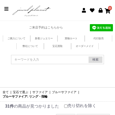
jewel planet 公式サイト
0
ご来店予約はこちらから
ご購入について
新着ジュエリー
買物カート
代行販売
弊社について
宝石買取
オーダーメイド
検索
全て
|
宝石で選ぶ
|
サファイア
|
ブルーサファイア
|
ブルーサファイア: リング・指輪
売り切れを除く
31件
の商品が見つかりました