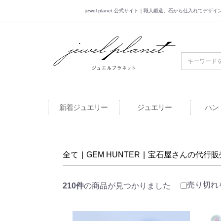
jewel planet 公式サイト｜職人鍛造。石から仕入れてデ
jewel planet 公
新着ジュエリー
ジュエリー
ハン
全て
|
GEM HUNTER
|
宝石屋さんの代行販
売り切れ
210件
の商品が見つかりました