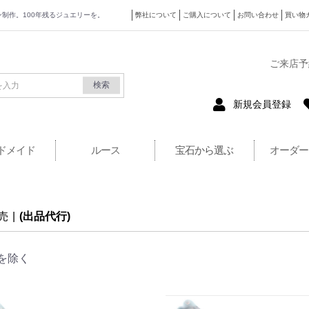
ザイン制作。100年残るジュエリーを。
弊社について
ご購入について
お問い合わせ
買い物
式サイト
ご来店予
検索
新規会員登録
ドメイド
ルース
宝石から選ぶ
オーダー
売
|
(出品代行)
を除く