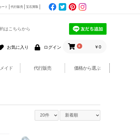
カート
代行販売
宝石買取
約はこちらから
0
￥0
お気に入り
ログイン
メイド
代行販売
価格から選ぶ