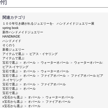
付]
関連カテゴリ
１００年引き継がれるジュエリーを- ハンドメイドジュエリー展
spring book
新作ハンドメイドジュエリー
HANDMADE
ハンドメイド
そくのう
新着ジュエリー
アイテムで選ぶ
＞
ピアス・イヤリング
アイテムで選ぶ
宝石で選ぶ
＞
オパール
＞
ウォーターオパール
＞
ウォーターオパール:
ピアス-イヤリング
宝石で選ぶ
＞
オパール
＞
ウォーターオパール
宝石で選ぶ
＞
オパール
＞
ファイアオパール
＞
ファイアオパール:ピア
ス-イヤリング
宝石で選ぶ
＞
オパール
＞
ファイアオパール
宝石で選ぶ
＞
オパール
宝石で選ぶ
x宝石から選ぶ
＞
オパール
＞
ウォーターオパール
x宝石から選ぶ
＞
オパール
＞
ファイアオパール
x宝石から選ぶ
＞
オパール