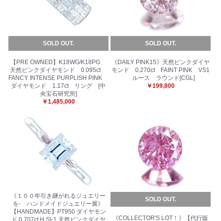
SOLD OUT.
SOLD OUT.
【PRE OWNED】K18WG/K18PG
《DAILY PINK15》天然ピンクダイヤ
天然ピンクダイヤモンド 0.095ct
モンド 0.270ct FAINT PINK VS1
FANCY INTENSE PURPLISH PINK
ルース ラウンド[CGL]
ダイヤモンド 1.17ct リング [中
￥199,800
央宝石研究所]
￥1,485,000
《１００年引き継がれるジュエリー
SOLD OUT.
を- ハンドメイドジュエリー展》
【HANDMADE】PT950 ダイヤモン
《COLLECTOR'S LOT！》【代行販
ド 0.707ct H SI-1 天然ピンクダイヤ