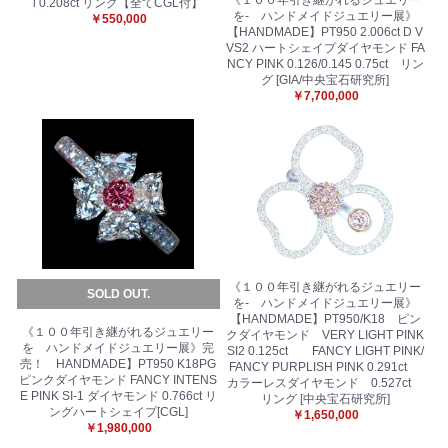
《１００年引き継がれるジュエリー
l 0.208ct リング【全てCGL付】
を- ハンドメイドジュエリー展》
￥550,000
【HANDMADE】PT950 2.006ct D V
VS2 ハートシェイプダイヤモンド FA
NCY PINK 0.126/0.145 0.75ct リン
グ [GIA/中央宝石研究所]
￥7,700,000
《１００年引き継がれるジュエリー
SOLD OUT.
を- ハンドメイドジュエリー展》
【HANDMADE】PT950/K18 ピン
《１００年引き継がれるジュエリー
クダイヤモンド VERY LIGHT PINK
を ハンドメイドジュエリー展》完
SI2 0.125ct FANCY LIGHT PINK/
売！ HANDMADE】PT950 K18PG
FANCY PURPLISH PINK 0.291ct
ピンクダイヤモンド FANCY INTENS
カラーレスダイヤモンド 0.527ct
E PINK SI-1 ダイヤモンド 0.766ct リ
リング [中央宝石研究所]
ングハートシェイプ[CGL]
￥1,650,000
￥1,980,000