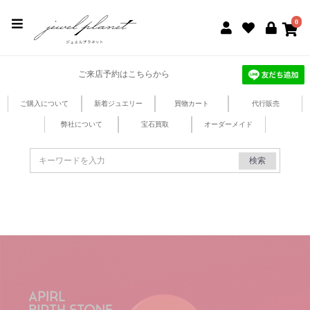
jewel planet 公式サイト
0
ご来店予約はこちらから
ご購入について
新着ジュエリー
買物カート
代行販売
弊社について
宝石買取
オーダーメイド
検索