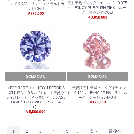
売】天然ピンクダイヤモンド 0.375
モンド 0.033ct リング エメラルドカ
ct FANCY PURPLISH PINK ルー
ット[CGL]
ス ラウンド[CGL]
￥770,000
￥3,850,000
SOLD OUT.
SOLD OUT.
《TOP RARE ！》【COLLECTOR'S
【代行販売】天然ピンクダイヤモン
LOT】圧巻！0.3ctに迫る！！天然ヴ
ド 0.121ct FANCY PINK SI1 ル
ァイオレットダイヤモンド 0.272ct
ース クッション[AGT]
FANCY GRAY VIOLET SI2 【AG
￥175,000
T】
￥5,500,000
1
2
3
4
5
...
次へ
最後へ