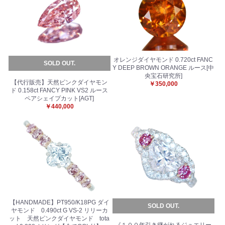
オレンジダイヤモンド 0.720ct FANC
SOLD OUT.
Y DEEP BROWN ORANGE ルース[中
央宝石研究所]
【代行販売】天然ピンクダイヤモン
￥350,000
ド 0.158ct FANCY PINK VS2 ルース
ペアシェイプカット[AGT]
￥440,000
お買い物を続ける
カートへ進む
【HANDMADE】PT950/K18PG ダイ
SOLD OUT.
ヤモンド 0.490ct G VS-2 リリーカ
ット 天然ピンクダイヤモンド tota