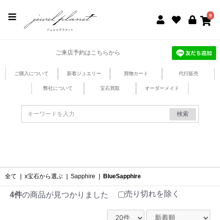
jewel planet 公式サイト
0
ご来店予約はこちらから
ご購入について
新着ジュエリー
買物カート
代行販売
弊社について
宝石買取
オーダーメイド
検索
全て
|
x宝石から選ぶ
|
Sapphire
|
BlueSapphire
売り切れを除く
4件
の商品が見つかりました