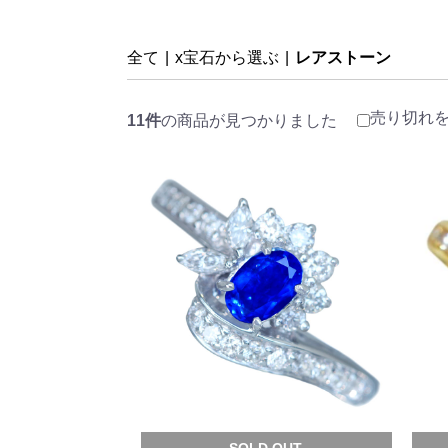
全て
|
x宝石から選ぶ
|
レアストーン
売り切れ
11件
の商品が見つかりました
SOLD OUT.