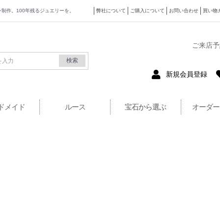
ザイン制作。100年残るジュエリーを。
弊社について
ご購入について
お問い合わせ
買い物
式サイト
ご来店予
検索
新規会員登録
ドメイド
ルース
宝石から選ぶ
オーダー