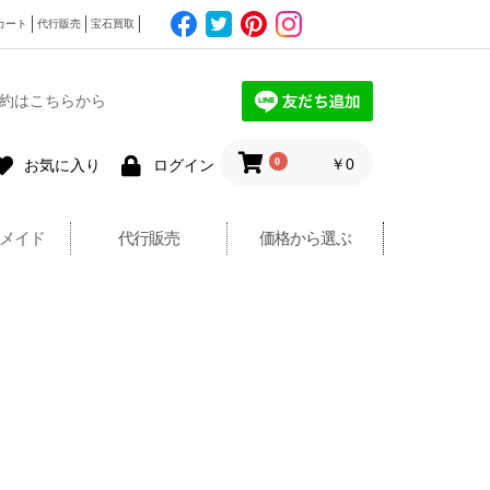
カート
代行販売
宝石買取
約はこちらから
0
￥0
お気に入り
ログイン
メイド
代行販売
価格から選ぶ