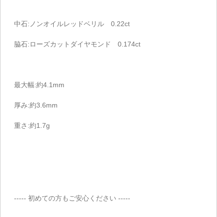
中石:ノンオイルレッドベリル 0.22ct
脇石:ローズカットダイヤモンド 0.174ct
最大幅:約4.1mm
厚み:約3.6mm
重さ:約1.7g
----- 初めての方もご安心ください -----