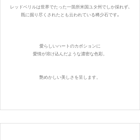
レッドベリルは世界でたった一箇所米国ユタ州でしか採れず､
既に掘り尽くされたとも云われている稀少石です｡
愛らしいハートのカボションに
愛情が溶け込んだような濃密な色彩。
艶めかしい美しさを呈します。