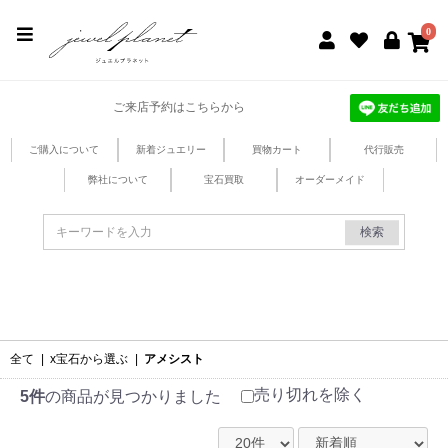
jewel planet 公式サイト
0
ご来店予約はこちらから
ご購入について
新着ジュエリー
買物カート
代行販売
弊社について
宝石買取
オーダーメイド
検索
全て
|
x宝石から選ぶ
|
アメシスト
売り切れを除く
5件
の商品が見つかりました