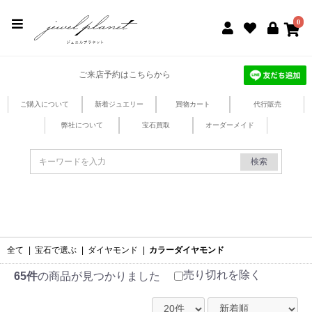
jewel planet 公式サイト
0
ご来店予約はこちらから
ご購入について
新着ジュエリー
買物カート
代行販売
弊社について
宝石買取
オーダーメイド
検索
全て
|
宝石で選ぶ
|
ダイヤモンド
|
カラーダイヤモンド
売り切れを除く
65件
の商品が見つかりました