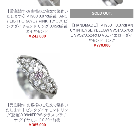
【受注製作 -お客様のご注文で製作い
SOLD OUT.
たします-】PT900 0.07ct前後 FANC
Y LIGHT ORANGY PINK I1クラス ピ
【HANDMADE】 PT950 0.37ctFAN
ンクダイヤモンド リング 0.45ct前後
CY INTENSE YELLOW VVS1/0.570ct
ダイヤモンド
E VVS2/0.524ct D VS1 イエローダイ
￥242,000
ヤモンド リング
￥770,000
お買い物を続ける
カートへ進む
【受注製作 -お客様のご注文で製作い
たします-】ピンクダイヤモンド リン
グ(指輪)0.09ct/FPP/SIクラス プラチ
ナ ダイヤモンド 0.39ct前後
￥385,000