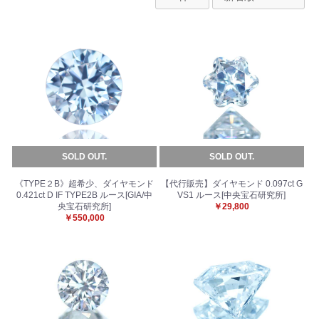
SOLD OUT.
SOLD OUT.
《TYPE２B》超希少、ダイヤモンド
【代行販売】ダイヤモンド 0.097ct G
0.421ct D IF TYPE2B ルース[GIA/中
VS1 ルース[中央宝石研究所]
央宝石研究所]
￥29,800
￥550,000