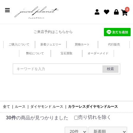
jewel planet 公式サイト
0
ご来店予約はこちらから
ご購入について
新着ジュエリー
買物カート
代行販売
弊社について
宝石買取
オーダーメイド
検索
全て
|
ルース
|
ダイヤモンド ルース
|
カラーレスダイヤモンドルース
売り切れを除く
30件
の商品が見つかりました