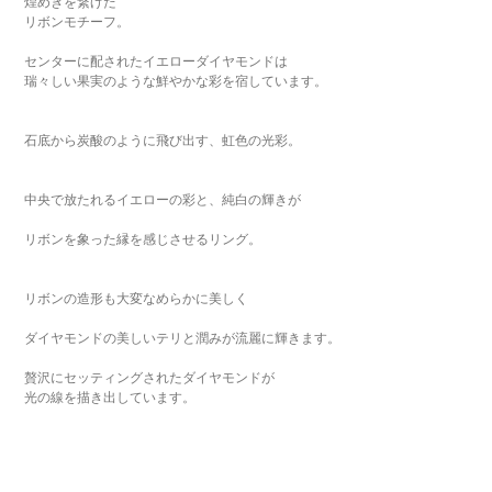
煌めきを繋げた
リボンモチーフ。
センターに配されたイエローダイヤモンドは
瑞々しい果実のような鮮やかな彩を宿しています。
石底から炭酸のように飛び出す、虹色の光彩。
中央で放たれるイエローの彩と、純白の輝きが
リボンを象った縁を感じさせるリング。
リボンの造形も大変なめらかに美しく
ダイヤモンドの美しいテリと潤みが流麗に輝きます。
贅沢にセッティングされたダイヤモンドが
光の線を描き出しています。