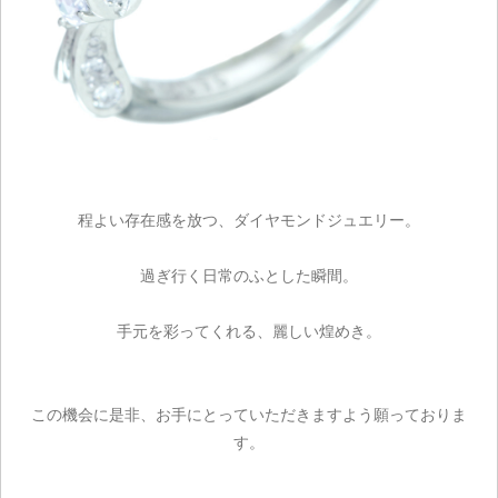
程よい存在感を放つ、ダイヤモンドジュエリー。
ご注文手続き
過ぎ行く日常のふとした瞬間。
カートを見る
手元を彩ってくれる、麗しい煌めき。
お買い物を続ける
この機会に是非、お手にとっていただきますよう願っておりま
す。