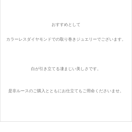
カートを見る
お買い物を続ける
おすすめとして
カラーレスダイヤモンドでの取り巻きジュエリーでございます。
白が引き立てる凄まじい美しさです。
是非ルースのご購入とともにお仕立てもご用命くださいませ。