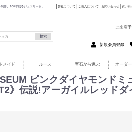
ザイン制作。100年残るジュエリーを。
弊社について
ご購入について
お問い合わせ
買い物
式サイト
ご来店予
検索
新規会員登録
ドメイド
ルース
宝石から選ぶ
オーダー
 MUSEUM ピンクダイヤモンドミ
 LOT2》伝説!アーガイルレッドダ
〕