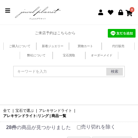
jewel planet 公式サイト
0
ご来店予約はこちらから
ご購入について
新着ジュエリー
買物カート
代行販売
弊社について
宝石買取
オーダーメイド
検索
全て
|
宝石で選ぶ
|
アレキサンドライト
|
アレキサンドライト:リング | 商品一覧
売り切れを除く
28件
の商品が見つかりました