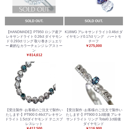
SOLD OUT.
SOLD OUT.
【HANDMADE】PT950 ロシア産ア
K18WG アレキサンドライト0.46ct ダ
レキサンドライト 0.26ct ダイヤモン
イヤモンド0.17ct リング ハートモ
ド 0.293ct リング 取り巻きジュエリ
チーフ
ー 劇的なカラーチェンジ レアストー
￥275,000
ン
￥814,612
【受注製作 -お客様のご注文で製作い
【受注製作 -お客様のご注文で製作い
お買い物を続ける
カートへ進む
たします-】PT900 0.46ctアレキサン
たします-】PT900 0.1ct前後 アレキ
ドライト 1.5ctダイヤモンド テニスブ
サンドライト リング Total0.1ct前後
レスレット
ダイヤモンド
￥412,500
￥116,900