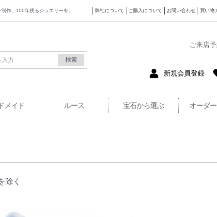
ザイン制作。100年残るジュエリーを。
弊社について
ご購入について
お問い合わせ
買い物
式サイト
ご来店予
検索
新規会員登録
ドメイド
ルース
宝石から選ぶ
オーダー
を除く