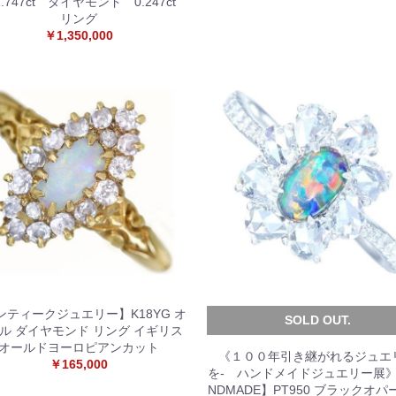
.747ct ダイヤモンド 0.247ct
リング
お買い物を続ける
カートへ進む
￥1,350,000
ンティークジュエリー】K18YG オ
SOLD OUT.
ル ダイヤモンド リング イギリス
オールドヨーロピアンカット
《１００年引き継がれるジュエ
￥165,000
を- ハンドメイドジュエリー展》
NDMADE】PT950 ブラックオパー