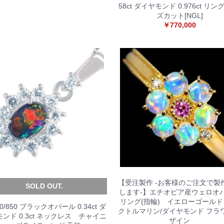
58ct ダイヤモンド 0.976ct リン
ズカット[NGL]
￥770,000
【受注製作 -お客様のご注文で製
SOLD OUT.
します-】エチオピア産ウェロオ
リング(指輪) イエローゴールド
00/850 ブラックオパール 0.34ct ダ
クトルマリン/ダイヤモンド フラ
ンド 0.3ct ネックレス チャイニ
ザイン