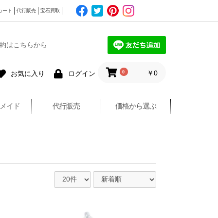
カート
代行販売
宝石買取
約はこちらから
0
￥0
お気に入り
ログイン
メイド
代行販売
価格から選ぶ