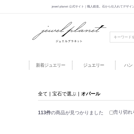
jewel planet 公式サイト｜職人鍛造。石から仕入れてデ
jewel planet 公
新着ジュエリー
ジュエリー
ハン
全て
|
宝石で選ぶ
|
オパール
売り切れ
113件
の商品が見つかりました