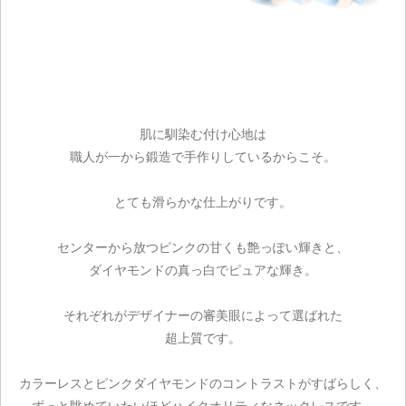
肌に馴染む付け心地は
職人が一から鍛造で手作りしているからこそ。
とても滑らかな仕上がりです。
センターから放つピンクの甘くも艶っぽい輝きと、
ダイヤモンドの真っ白でピュアな輝き。
ご注文手続き
それぞれがデザイナーの審美眼によって選ばれた
超上質です。
カートを見る
カラーレスとピンクダイヤモンドのコントラストがすばらしく、
お買い物を続ける
ずっと眺めていたいほどハイクオリティなネックレスです。