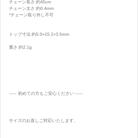
チェーン長さ:約45cm
チェーン太さ:約0.4mm
*チェーン取り外し不可
トップ寸法:約5.0×15.2×3.5mm
重さ:約2.1g
----- 初めての方もご安心ください -----
サイズのお直しご対応いたします。