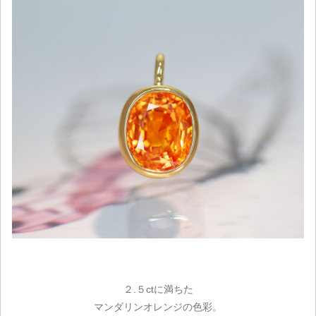
２.５ctに満ちた
マンダリンオレンジの色彩。