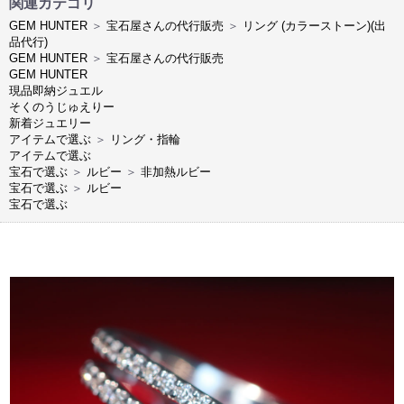
関連カテゴリ
GEM HUNTER
＞
宝石屋さんの代行販売
＞
リング (カラーストーン)(出
品代行)
GEM HUNTER
＞
宝石屋さんの代行販売
GEM HUNTER
現品即納ジュエル
そくのうじゅえりー
新着ジュエリー
アイテムで選ぶ
＞
リング・指輪
アイテムで選ぶ
宝石で選ぶ
＞
ルビー
＞
非加熱ルビー
宝石で選ぶ
＞
ルビー
宝石で選ぶ