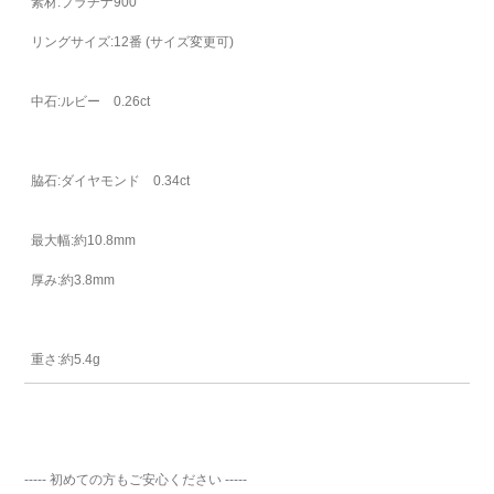
素材:プラチナ900
リングサイズ:12番 (サイズ変更可)
中石:ルビー 0.26ct
脇石:ダイヤモンド 0.34ct
最大幅:約10.8mm
厚み:約3.8mm
重さ:約5.4g
----- 初めての方もご安心ください -----