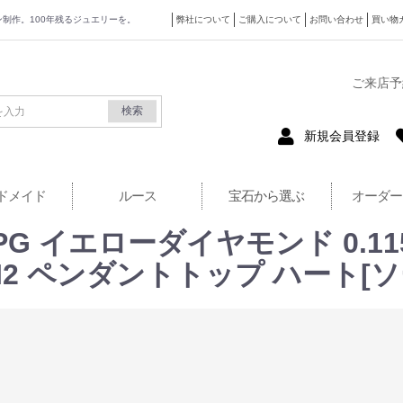
ザイン制作。100年残るジュエリーを。
弊社について
ご購入について
お問い合わせ
買い物
式サイト
ご来店予
検索
新規会員登録
ドメイド
ルース
宝石から選ぶ
オーダー
G イエローダイヤモンド 0.115ct
W SI2 ペンダントトップ ハート