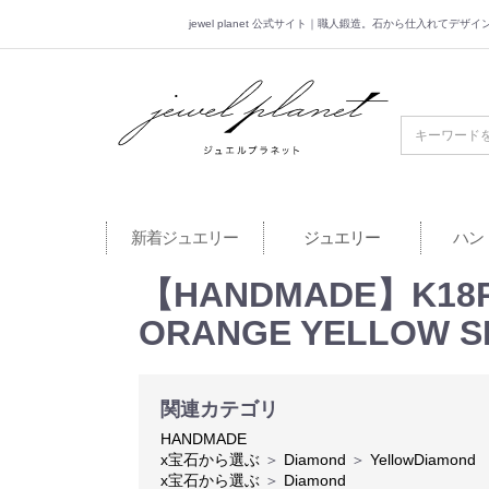
jewel planet 公式サイト｜職人鍛造。石から仕入れてデ
jewel planet 公
新着ジュエリー
ジュエリー
ハン
【HANDMADE】K18P
ORANGE YELLO
関連カテゴリ
HANDMADE
x宝石から選ぶ
＞
Diamond
＞
YellowDiamond
x宝石から選ぶ
＞
Diamond