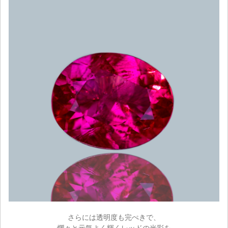
さらには透明度も完ぺきで、
爛々と元気よく輝くレッドの光彩を