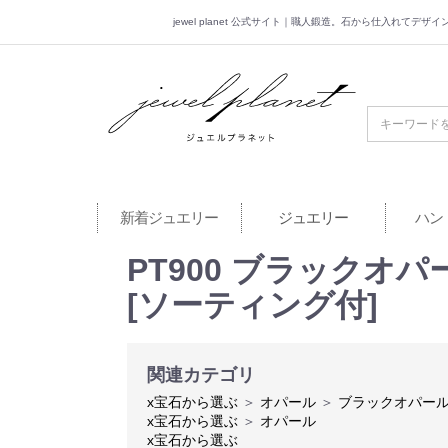
jewel planet 公式サイト｜職人鍛造。石から仕入れてデ
jewel planet 公
新着ジュエリー
ジュエリー
ハン
PT900 ブラックオパー
[ソーティング付]
関連カテゴリ
x宝石から選ぶ
＞
オパール
＞
ブラックオパー
x宝石から選ぶ
＞
オパール
x宝石から選ぶ