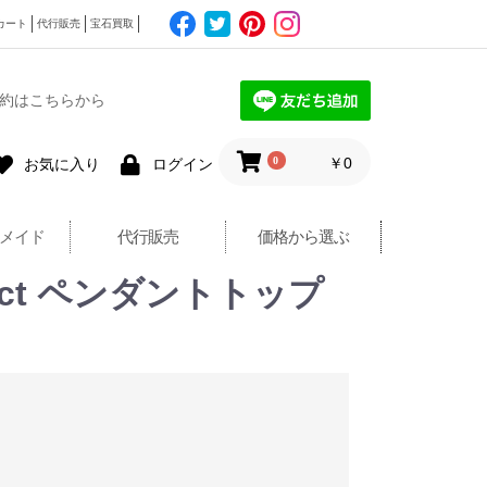
カート
代行販売
宝石買取
約はこちらから
0
￥0
お気に入り
ログイン
メイド
代行販売
価格から選ぶ
22ct ペンダントトップ