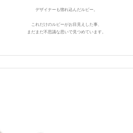
ご注文手続き
カートを見る
お買い物を続ける
デザイナーも惚れ込んだルビー。
これだけのルビーがお目見えした事、
まだまだ不思議な思いで見つめています。