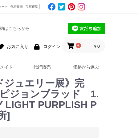
カート
代行販売
宝石買取
約はこちらから
0
￥0
お気に入り
ログイン
メイド
代行販売
価格から選ぶ
ドジュエリー展》完
ー ピジョンブラッド 1.
Y LIGHT PURPLISH P
所]