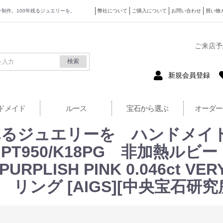
ザイン制作。100年残るジュエリーを。
弊社について
ご購入について
お問い合わせ
買い物
式サイト
ご来店予
検索
新規会員登録
ドメイド
ルース
宝石から選ぶ
オーダー
れるジュエリーを ハンドメイ
 PT950/K18PG 非加熱ルビ
PURPLISH PINK 0.046ct VER
71ct リング [AIGS][中央宝石研究