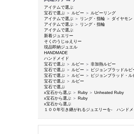
アイテムで選ぶ
宝石で選ぶ
＞
ルビー
＞
ルビーリング
アイテムで選ぶ
＞
リング・指輪
＞
ダイヤモン
アイテムで選ぶ
＞
リング・指輪
アイテムで選ぶ
新着ジュエリー
そくのうじゅえりー
現品即納ジュエル
HANDMADE
ハンドメイド
宝石で選ぶ
＞
ルビー
＞
非加熱ルビー
宝石で選ぶ
＞
ルビー
＞
ピジョンブラッドルビ
宝石で選ぶ
＞
ルビー
＞
ピジョンブラッド・ル
宝石で選ぶ
＞
ルビー
宝石で選ぶ
x宝石から選ぶ
＞
Ruby
＞
Unheated Ruby
x宝石から選ぶ
＞
Ruby
x宝石から選ぶ
１００年引き継がれるジュエリーを- ハンド