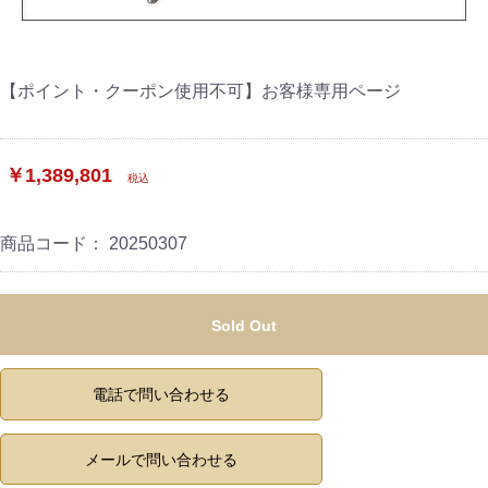
【ポイント・クーポン使用不可】お客様専用ページ
￥1,389,801
税込
商品コード：
20250307
ご注文手続き
カートを見る
Sold Out
お買い物を続ける
電話で問い合わせる
メールで問い合わせる