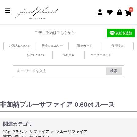
jewel planet 公式サイト
0
ご来店予約はこちらから
ご購入について
新着ジュエリー
買物カート
代行販売
弊社について
宝石買取
オーダーメイド
検索
非加熱ブルーサファイア 0.60ct ルース
関連カテゴリ
宝石で選ぶ
＞
サファイア
＞
ブルーサファイア