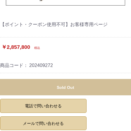
【ポイント・クーポン使用不可】お客様専用ページ
￥2,857,800
税込
商品コード：
202409272
ご注文手続き
カートを見る
Sold Out
お買い物を続ける
電話で問い合わせる
メールで問い合わせる