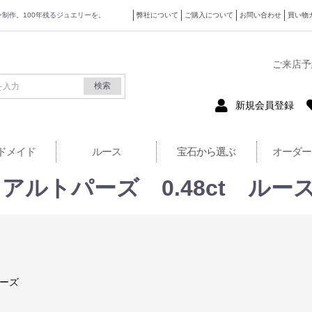
ザイン制作。100年残るジュエリーを。
弊社について
ご購入について
お問い合わせ
買い物
式サイト
ご来店予
検索
新規会員登録
ドメイド
ルース
宝石から選ぶ
オーダー
ルトパーズ 0.48ct ルー
ーズ