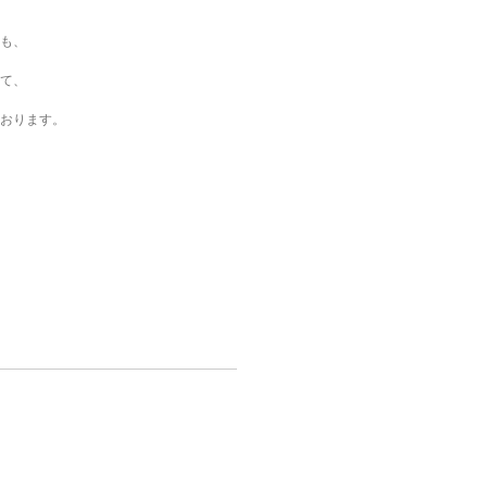
も、
て、
おります。