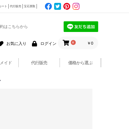
カート
代行販売
宝石買取
約はこちらから
0
￥0
お気に入り
ログイン
メイド
代行販売
価格から選ぶ
ス