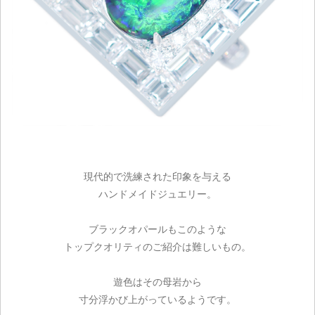
ご注文手続き
現代的で洗練された印象を与える
ハンドメイドジュエリー。
カートを見る
ブラックオパールもこのような
お買い物を続ける
トップクオリティのご紹介は難しいもの。
遊色はその母岩から
寸分浮かび上がっているようです。