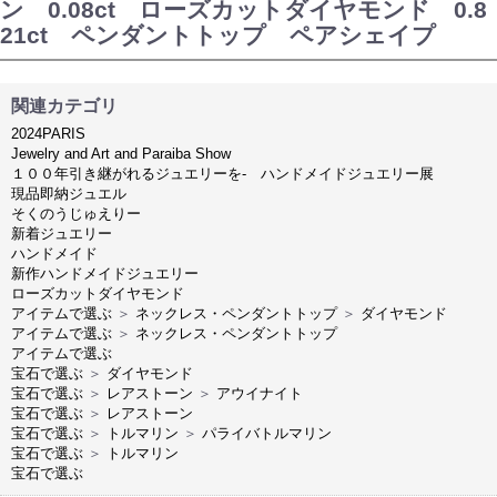
ン 0.08ct ローズカットダイヤモンド 0.8
21ct ペンダントトップ ペアシェイプ
関連カテゴリ
2024PARIS
Jewelry and Art and Paraiba Show
１００年引き継がれるジュエリーを- ハンドメイドジュエリー展
現品即納ジュエル
そくのうじゅえりー
新着ジュエリー
ハンドメイド
新作ハンドメイドジュエリー
ローズカットダイヤモンド
アイテムで選ぶ
＞
ネックレス・ペンダントトップ
＞
ダイヤモンド
アイテムで選ぶ
＞
ネックレス・ペンダントトップ
アイテムで選ぶ
宝石で選ぶ
＞
ダイヤモンド
宝石で選ぶ
＞
レアストーン
＞
アウイナイト
宝石で選ぶ
＞
レアストーン
宝石で選ぶ
＞
トルマリン
＞
パライバトルマリン
宝石で選ぶ
＞
トルマリン
宝石で選ぶ