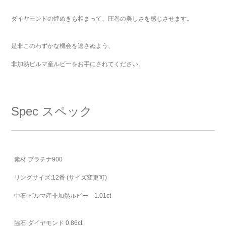
ダイヤモンドの煌めきも相まって、圧巻の美しさを感じさせます。
是非このわずかな機会を逃さぬよう、
非加熱ビルマ産ルビーをお手にされてください。
Spec
スペック
素材:プラチナ900
リングサイズ:12番 (サイズ変更可)
中石:ビルマ産非加熱ルビー 1.01ct
脇石:ダイヤモンド 0.86ct