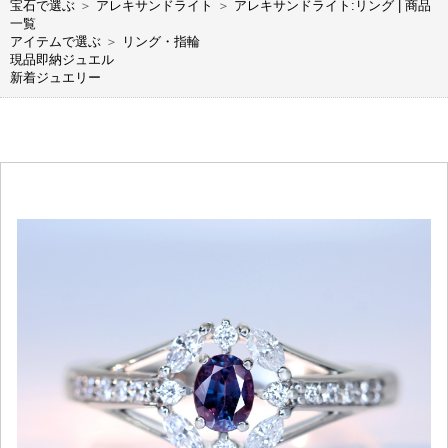
宝石で選ぶ
＞
アレキサンドライト
＞
アレキサンドライト:リング | 商品
一覧
アイテムで選ぶ
＞
リング・指輪
現品即納ジュエル
新着ジュエリー