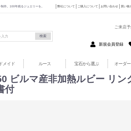
ザイン制作。100年残るジュエリーを。
弊社について
ご購入について
お問い合わせ
買い物
式サイト
ご来店予
検索
新規会員登録
ドメイド
ルース
宝石から選ぶ
オーダー
0 ビルマ産非加熱ルビー リング 1.0
書付