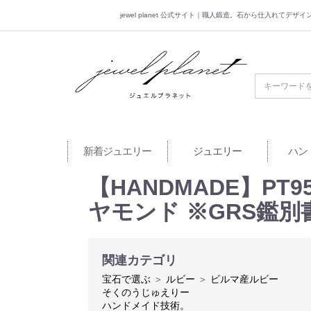
jewel planet 公式サイト｜職人鍛造。石から仕入れてデ
jewel planet 公
新着ジュエリー
ジュエリー
ハン
【HANDMADE】PT95
ヤモンド ※GRS鑑別
関連カテゴリ
宝石で選ぶ
＞
ルビー
＞
ビルマ産ルビー
そくのうじゅえりー
ハンドメイド技術。