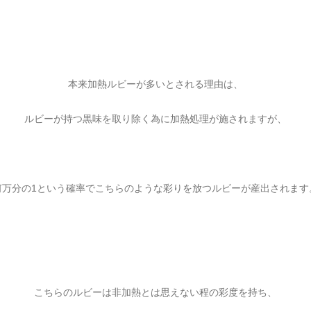
本来加熱ルビーが多いとされる理由は、
ルビーが持つ黒味を取り除く為に加熱処理が施されますが、
何万分の1という確率でこちらのような彩りを放つルビーが産出されます
こちらのルビーは非加熱とは思えない程の彩度を持ち、