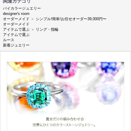
関連カテゴリ
バイカラージュエリー
designer's room
オーダーメイド
＞
シンプル!簡単!お任せオーダー39,000円〜
オーダーメイド
アイテムで選ぶ
＞
リング・指輪
アイテムで選ぶ
ルース
新着ジュエリー