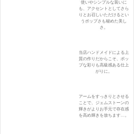
使いやシンプルな装いに
も、アクセントとしてさら
りとお召しいただけるとい
うポップさも秘めた美し
さ。
当店ハンドメイドによる上
質の作りだからこそ、ポッ
プな彩りも高級感ある仕上
がりに。
アームをすっきりとさせる
ことで、ジェムストーンの
輝きがよりお手元で存在感
を高め輝きを放ちます…。