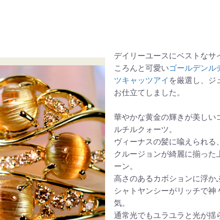
デイリーユースにベストなサイ
ころんと可愛い
ゴールデンル
ツキャッツアイ
を厳選し、ジ
お仕立てしました。
華やかな黄金の輝きが美しい
ルチルクォーツ。
ヴィーナスの髪に喩えられる
クルージョンが綺麗に揃った
ーン。
高さのあるカボションに浮か
シャトヤンシーがリッチで神
気。
通常光でもユラユラと光が揺