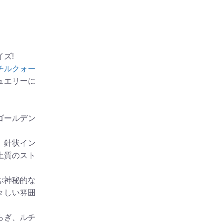
ズ!
チルクォー
ュエリーに
ゴールデン
、針状イン
上質のスト
ぶ神秘的な
々しい雰囲
らぎ、ルチ