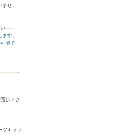
いませ。
さい
-----
します。
)可能で
ご選択下さ
ーツキャッ