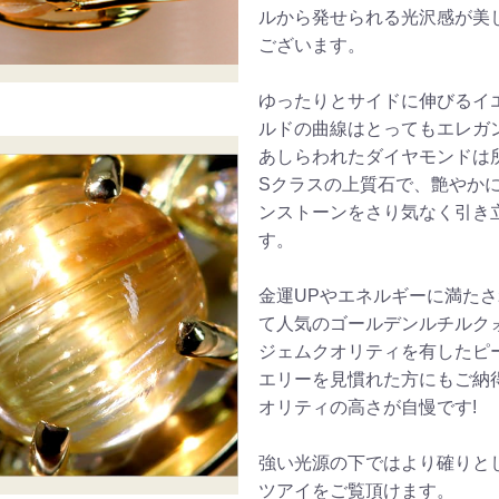
ルから発せられる光沢感が美
ございます。
ゆったりとサイドに伸びるイ
ルドの曲線はとってもエレガ
あしらわれたダイヤモンドは所
Sクラスの上質石で、艶やか
ンストーンをさり気なく引き
す。
金運UPやエネルギーに満た
て人気のゴールデンルチルク
ジェムクオリティを有したピ
エリーを見慣れた方にもご納
オリティの高さが自慢です!
強い光源の下ではより確りと
ツアイをご覧頂けます。