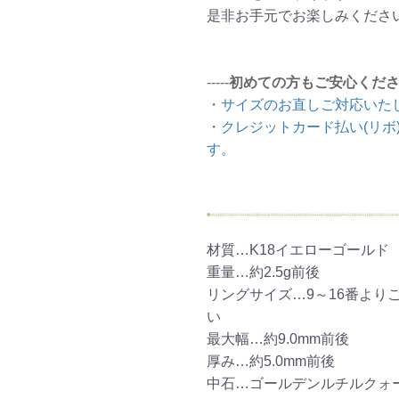
是非お手元でお楽しみくださ
ご注文手続き
カートを見る
お買い物を続ける
-----
初めての方もご安心くだ
・
サイズのお直しご対応いた
・
クレジットカード払い(リボ
す。
材質…K18イエローゴールド
重量…約2.5g前後
リングサイズ…9～16番より
い
最大幅…約9.0mm前後
厚み…約5.0mm前後
中石…ゴールデンルチルクォ