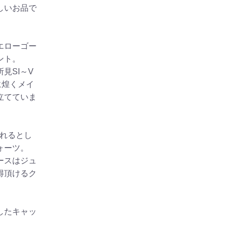
しいお品で
エローゴー
ント。
見SI～V
に煌くメイ
立てていま
されるとし
ォーツ。
ースはジュ
得頂けるク
したキャッ