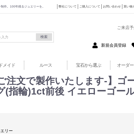
ザイン制作。100年残るジュエリーを。
弊社について
ご購入について
お問い合わせ
買い物
式サイト
ご来店予
検索
新規会員登録
ドメイド
ルース
宝石から選ぶ
オーダー
のご注文で製作いたします-】ゴ
(指輪)1ct前後 イエローゴー
ュエリー